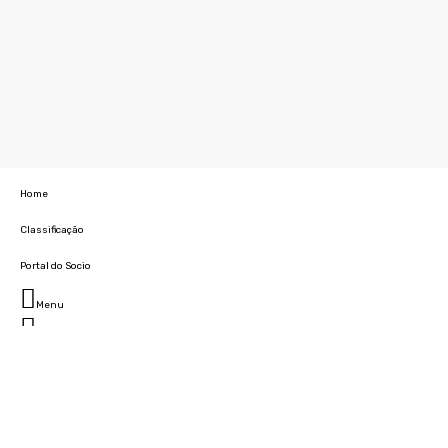
Home
Classificação
Portal do Socio
Menu
Fechar
Home
Clube
História