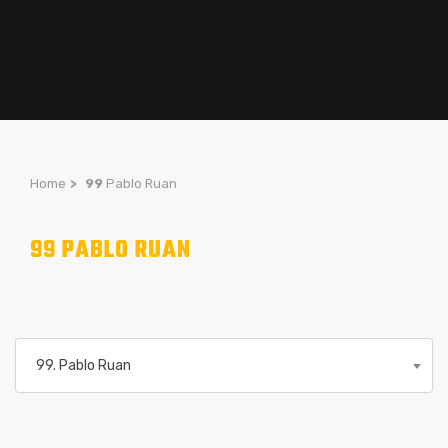
Home
>
99
Pablo Ruan
99 PABLO RUAN
99. Pablo Ruan