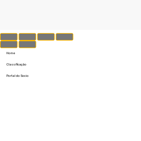
Home
Classificação
Portal do Socio
Menu
Fechar
Home
Clube
História
Marcha