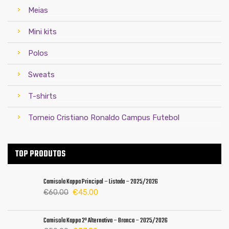
Meias
Mini kits
Polos
Sweats
T-shirts
Torneio Cristiano Ronaldo Campus Futebol
TOP PRODUTOS
Camisola Kappa Principal – Listada – 2025/2026
O
O
€
45.00
€
60.00
preço
preço
original
atual
Camisola Kappa 2ª Alternativa – Branca – 2025/2026
era:
é: