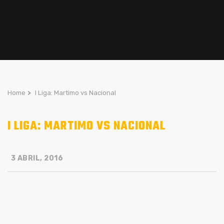
Home
>
I Liga: Martimo vs Nacional
I LIGA: MARTIMO VS NACIONAL
3 ABRIL, 2016