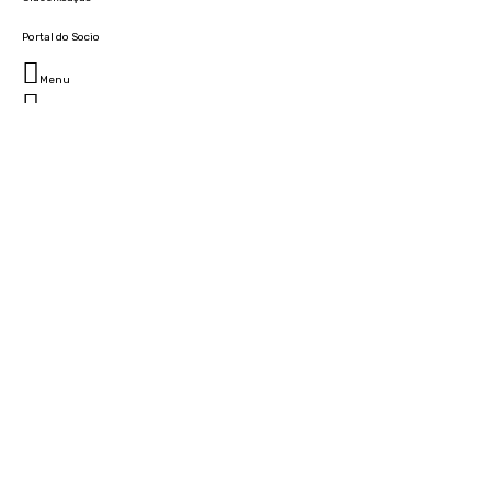
Portal do Socio
Menu
Fechar
Home
Clube
História
Marcha
Sede
Instalações
Cidade Desportiva
Estádio da Madeira
Cristiano Ronaldo Campus Futebol
Museu
Camarotes