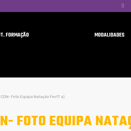
UT. FORMAÇÃO
MODALIDADES
CDN- Foto Equipa Natação Fev17 a)
N- FOTO EQUIPA NATAÇ