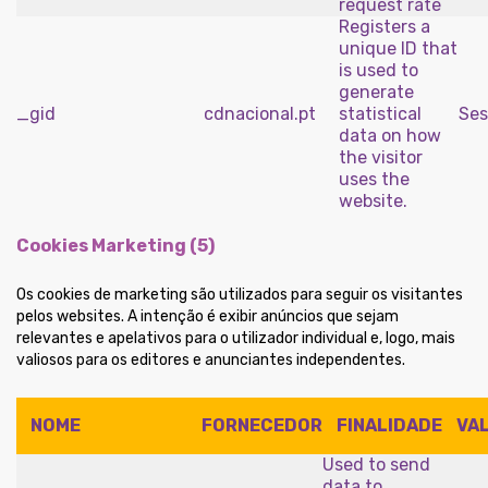
request rate
Registers a
unique ID that
is used to
generate
_gid
cdnacional.pt
statistical
Ses
data on how
the visitor
uses the
website.
Cookies Marketing (5)
Os cookies de marketing são utilizados ​​para seguir os visitantes
pelos websites. A intenção é exibir anúncios que sejam
relevantes e apelativos para o utilizador individual e, logo, mais
valiosos para os editores e anunciantes independentes.
NOME
FORNECEDOR
FINALIDADE
VA
Used to send
data to