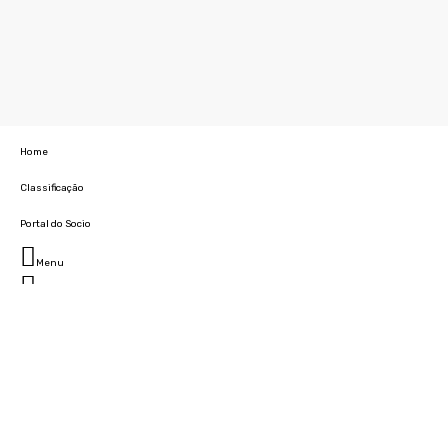
Home
Classificação
Portal do Socio
Menu
Fechar
Home
Clube
História
Marcha