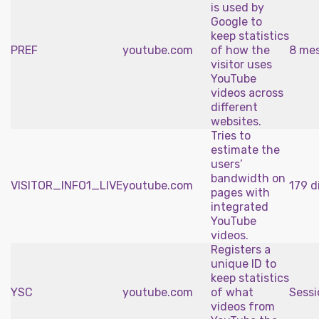
is used by
Google to
keep statistics
PREF
youtube.com
of how the
8 me
visitor uses
YouTube
videos across
different
websites.
Tries to
estimate the
users’
bandwidth on
VISITOR_INFO1_LIVE
youtube.com
179 d
pages with
integrated
YouTube
videos.
Registers a
unique ID to
keep statistics
YSC
youtube.com
of what
Sessi
videos from