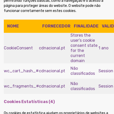
permitindo funções básicas, como a navegação e o acesso à
página para proteger áreas do website. O website pode não
funcionar corretamente sem estes cookies.
NOME
FORNECEDOR
FINALIDADE
VALI
Stores the
user’s cookie
consent state
CookieConsent
cdnacional.pt
1 ano
for the
current
domain
Não
wc_cart_hash_#
cdnacional.pt
Session
classificados
Não
wc_fragments_#
cdnacional.pt
Session
classificados
Cookies Estatísticas (4)
Os cookies de estatística ajudam os proprietários de websites a