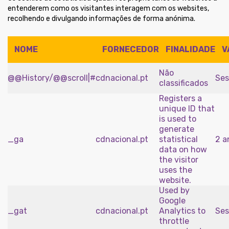
entenderem como os visitantes interagem com os websites,
recolhendo e divulgando informações de forma anónima.
NOME
FORNECEDOR
FINALIDADE
V
Não
@@History/@@scroll|#
cdnacional.pt
Ses
classificados
Registers a
unique ID that
is used to
generate
_ga
cdnacional.pt
statistical
2 a
data on how
the visitor
uses the
website.
Used by
Google
_gat
cdnacional.pt
Analytics to
Ses
throttle