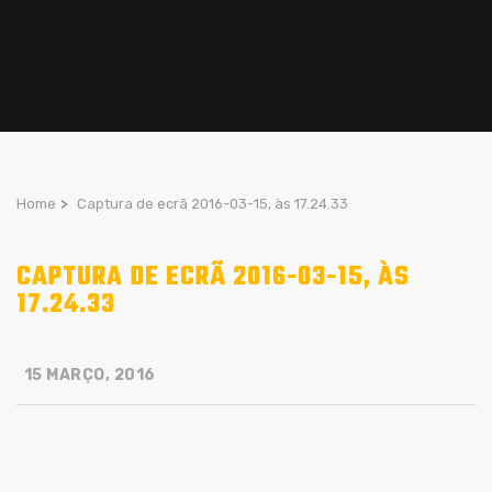
Home
>
Captura de ecrã 2016-03-15, às 17.24.33
CAPTURA DE ECRÃ 2016-03-15, ÀS
17.24.33
15 MARÇO, 2016