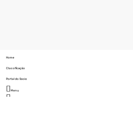
Home
Classificação
Portal do Socio
Menu
Fechar
Home
Clube
História