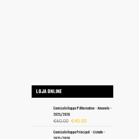
LOJA ONLINE
Camisola Kappa 1ª Alternativa – Amarela –
2025/2026
O
O
€
45.00
€
60.00
preço
preço
Camisola Kappa Principal – Listada –
original
atual
2025/2026