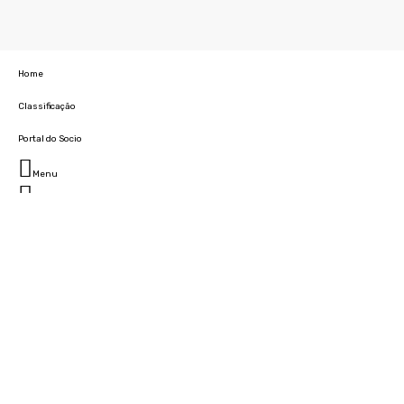
Home
Classificação
Portal do Socio
Menu
Fechar
Home
Clube
História
Marcha
Sede
Instalações
Cidade Desportiva