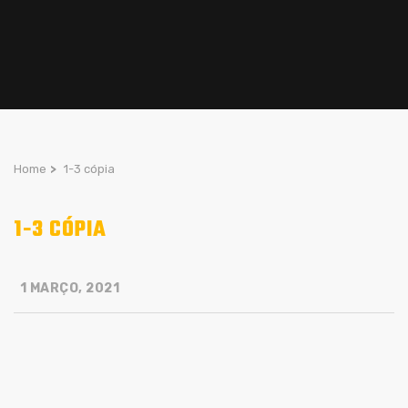
Home
>
1-3 cópia
1-3 CÓPIA
1 MARÇO, 2021