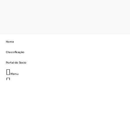
Home
Classificação
Portal do Socio
Menu
Fechar
Home
Clube
História
Marcha
Sede