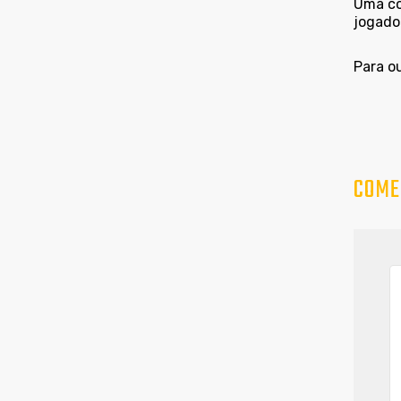
Uma co
jogador
Para o
COME