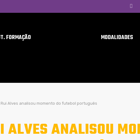
UT. FORMAÇÃO
MODALIDADES
Rui Alves analisou momento do futebol português
I ALVES ANALISOU M