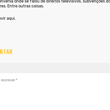
nversa onde se falou de direitos televisivos, subvenções do
es. Entre outras coisas.
uvir
aqui
.
NTAR