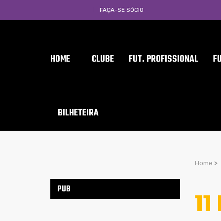
FAÇA-SE SÓCIO
HOME
CLUBE
FUT. PROFISSIONAL
F
BILHETEIRA
Home
>
PUB
11