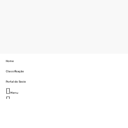
Home
Classificação
Portal do Socio
Menu
Fechar
Home
Clube