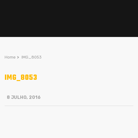
Home
>
IMG_8053
IMG_8053
8 JULHO, 2016