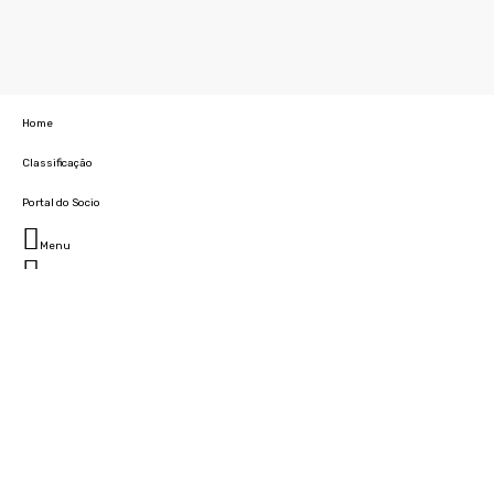
Home
Classificação
Portal do Socio
Menu
Fechar
Home
Clube
História
Marcha
Sede
Instalações