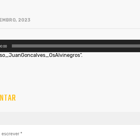
EMBRO, 2023
utor
0:00
rso_JuanGoncalves_OsAlvinegros”.
NTAR