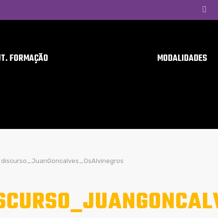
UT. FORMAÇÃO
MODALIDADES
discurso_JuanGoncalves_OsAlvinegros
SCURSO_JUANGONCAL