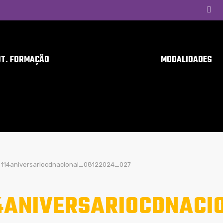
UT. FORMAÇÃO
MODALIDADES
114aniversariocdnacional_08122024_027
4ANIVERSARIOCDNACI