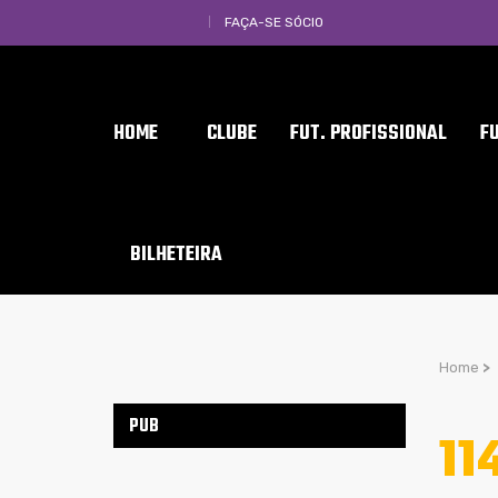
FAÇA-SE SÓCIO
HOME
CLUBE
FUT. PROFISSIONAL
F
BILHETEIRA
Home
>
PUB
11