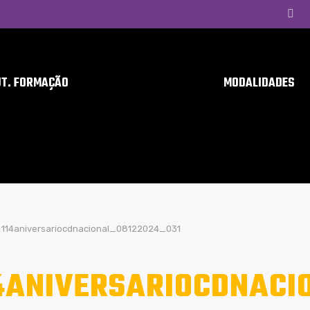
UT. FORMAÇÃO
MODALIDADES
114aniversariocdnacional_08122024_031
4ANIVERSARIOCDNACI