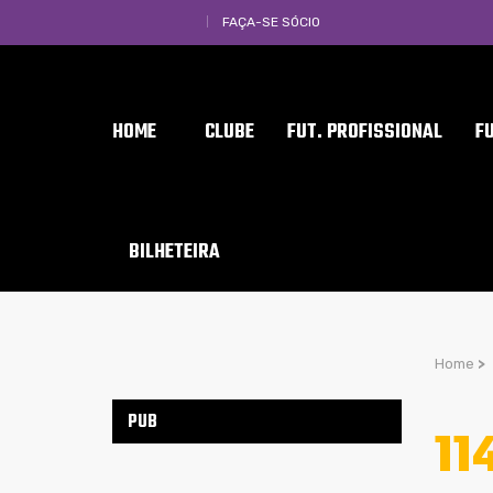
FAÇA-SE SÓCIO
HOME
CLUBE
FUT. PROFISSIONAL
F
BILHETEIRA
Home
>
PUB
11