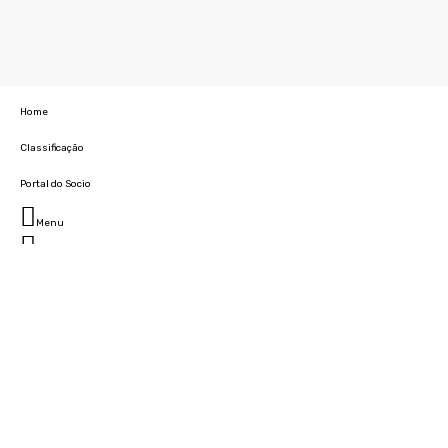
Home
Classificação
Portal do Socio
Menu
Fechar
Home
Clube
História
Marcha
Sede
Instalações