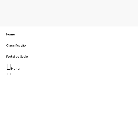
Home
Classificação
Portal do Socio
Menu
Fechar
Home
Clube
História
Marcha
Sede
Instalações