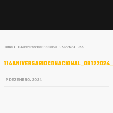
Home
>
114aniversariocdnacional_08122024_055
114ANIVERSARIOCDNACIONAL_08122024
9 DEZEMBRO, 2024