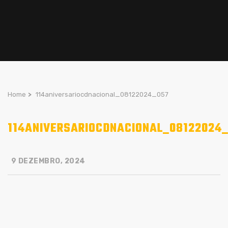
Home
>
114aniversariocdnacional_08122024_057
114ANIVERSARIOCDNACIONAL_08122024
9 DEZEMBRO, 2024