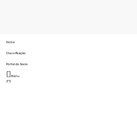
Home
Classificação
Portal do Socio
Menu
Fechar
Home
Clube
História
Marcha
Sede