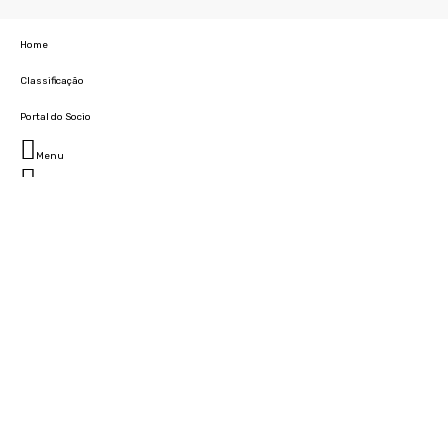
Home
Classificação
Portal do Socio
Menu
Fechar
Home
Clube
História
Marcha
Sede
Instalações
Cidade Desportiva
Estádio da Madeira