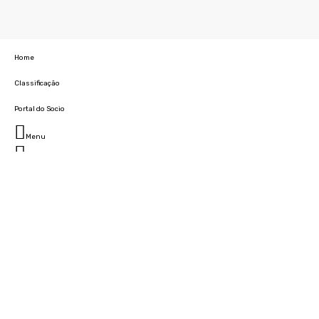
Home
Classificação
Portal do Socio
Menu
Fechar
Home
Clube
História
Marcha
Sede
Instalações
Cidade Desportiva