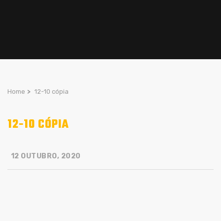
Home
>
12-10 cópia
12-10 CÓPIA
12 OUTUBRO, 2020