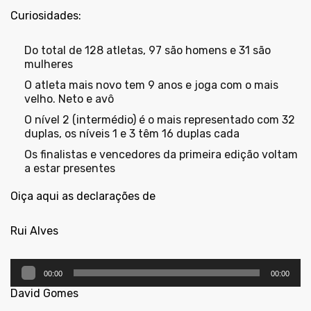
Curiosidades:
Do total de 128 atletas, 97 são homens e 31 são
mulheres
O atleta mais novo tem 9 anos e joga com o mais
velho. Neto e avô
O nível 2 (intermédio) é o mais representado com 32
duplas, os níveis 1 e 3 têm 16 duplas cada
Os finalistas e vencedores da primeira edição voltam
a estar presentes
Oiça aqui as declarações de
Rui Alves
Reprodutor
00:00
00:00
de
áudio
David Gomes