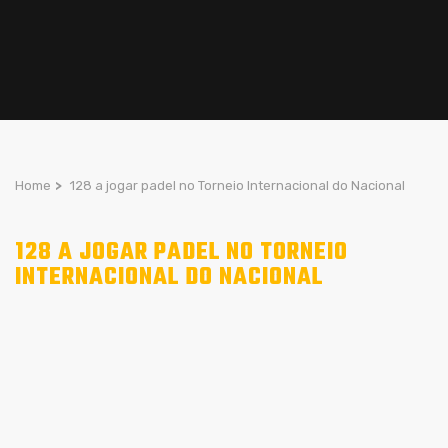
Home
>
128 a jogar padel no Torneio Internacional do Nacional
128 A JOGAR PADEL NO TORNEIO
INTERNACIONAL DO NACIONAL