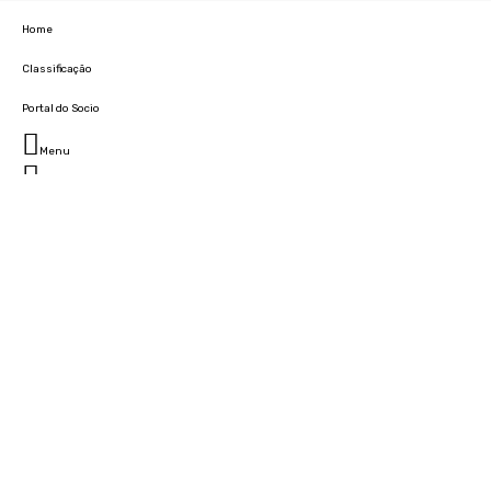
Home
Classificação
Portal do Socio
Menu
Fechar
Home
Clube
História
Marcha
Sede
Instalações
Cidade Desportiva
Estádio da Madeira
Cristiano Ronaldo Campus Futebol