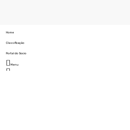
Home
Classificação
Portal do Socio
Menu
Fechar
Home
Clube
História
Marcha
Sede
Instalações