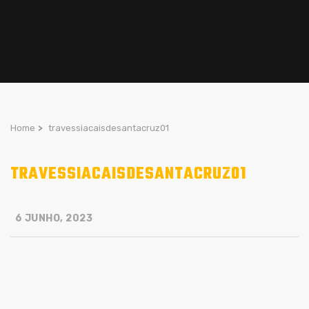
Home
>
travessiacaisdesantacruz01
TRAVESSIACAISDESANTACRUZ01
6 JUNHO, 2023