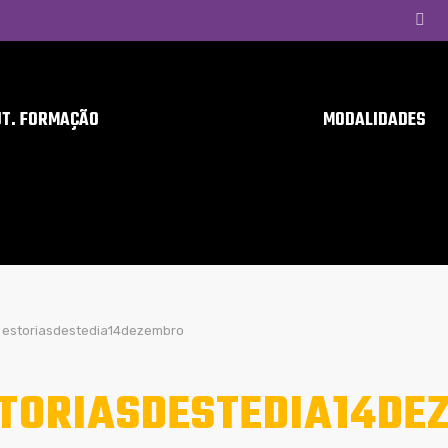
UT. FORMAÇÃO
MODALIDADES
estoriasdestedia14dezembro
TORIASDESTEDIA14DE