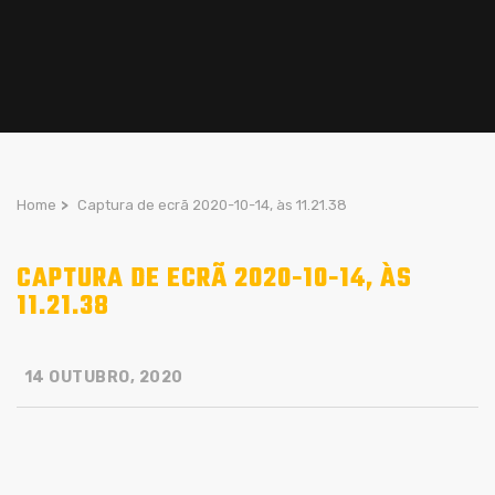
Home
>
Captura de ecrã 2020-10-14, às 11.21.38
CAPTURA DE ECRÃ 2020-10-14, ÀS
11.21.38
14 OUTUBRO, 2020