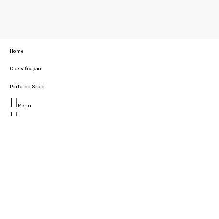
Home
Classificação
Portal do Socio
Menu
Fechar
Home
Clube
História
Marcha
Sede
Instalações