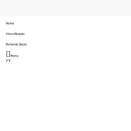
Home
Classificação
Portal do Socio
Menu
Fechar
Home
Clube
História
Marcha
Sede
Instalações
Cidade Desportiva