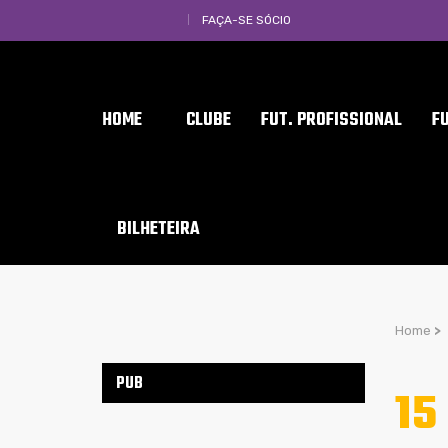
FAÇA-SE SÓCIO
HOME
CLUBE
FUT. PROFISSIONAL
F
BILHETEIRA
Home
>
PUB
15