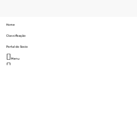
Home
Classificação
Portal do Socio
Menu
Fechar
Home
Clube
História
Marcha
Sede
Instalações
Cidade Desportiva