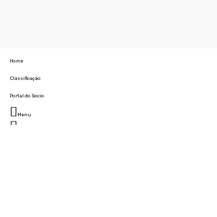
Home
Classificação
Portal do Socio
Menu
Fechar
Home
Clube
História
Marcha
Sede