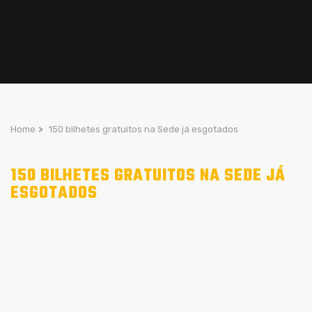
Home
>
150 bilhetes gratuitos na Sede já esgotados
150 BILHETES GRATUITOS NA SEDE JÁ
ESGOTADOS