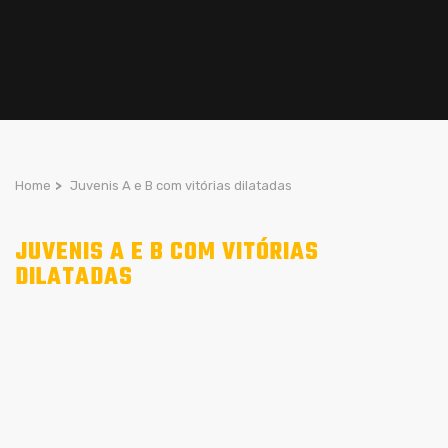
Home
>
Juvenis A e B com vitórias dilatadas
JUVENIS A E B COM VITÓRIAS
DILATADAS