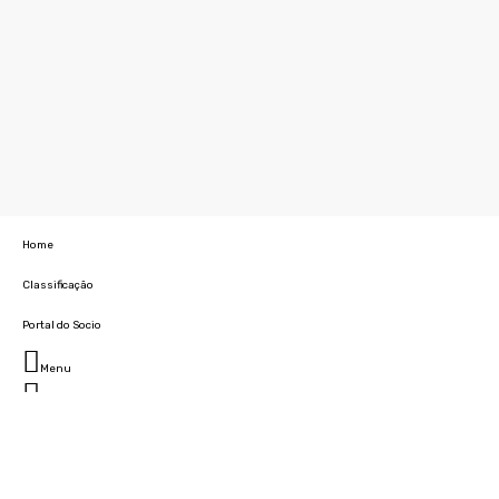
Home
Classificação
Portal do Socio
Menu
Fechar
Home
Clube