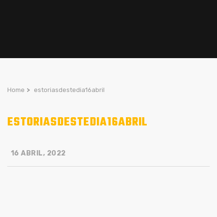
Home
>
estoriasdestedia16abril
ESTORIASDESTEDIA16ABRIL
16 ABRIL, 2022