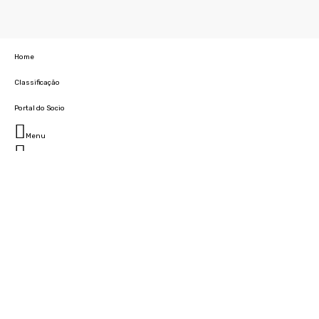
Home
Classificação
Portal do Socio
Menu
Fechar
Home
Clube
História
Marcha
Sede
Instalações
Cidade Desportiva