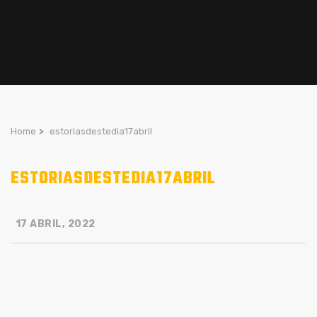
Home
>
estoriasdestedia17abril
ESTORIASDESTEDIA17ABRIL
17 ABRIL, 2022