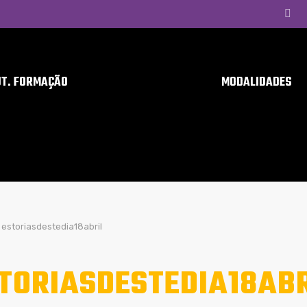
UT. FORMAÇÃO
MODALIDADES
estoriasdestedia18abril
TORIASDESTEDIA18ABR