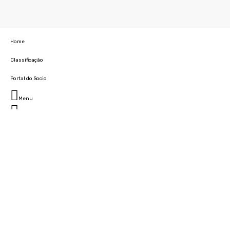
Home
Classificação
Portal do Socio
Menu
Fechar
Home
Clube
História
Marcha
Sede
Instalações
Cidade Desportiva