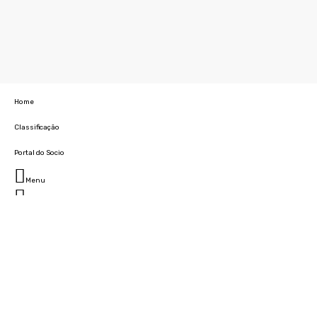
Home
Classificação
Portal do Socio
Menu
Fechar
Home
Clube
História
Marcha
Sede