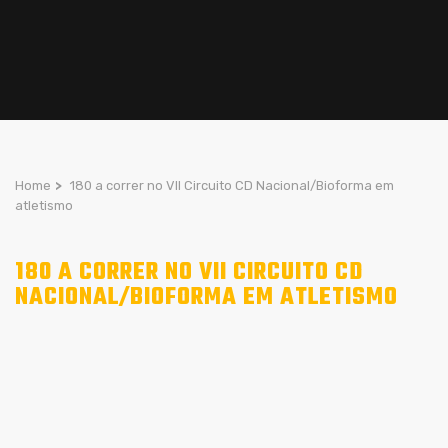
Home
>
180 a correr no VII Circuito CD Nacional/Bioforma em
atletismo
180 A CORRER NO VII CIRCUITO CD
NACIONAL/BIOFORMA EM ATLETISMO