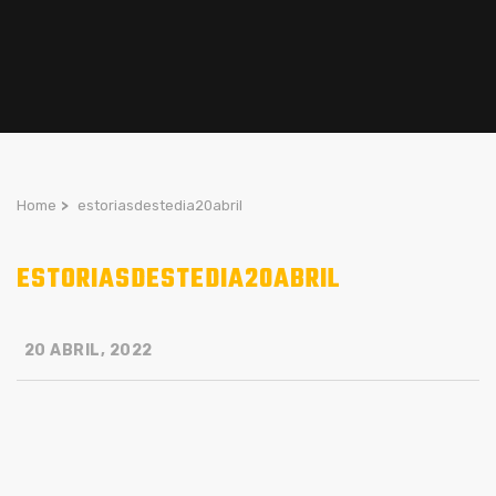
Home
>
estoriasdestedia20abril
ESTORIASDESTEDIA20ABRIL
20 ABRIL, 2022