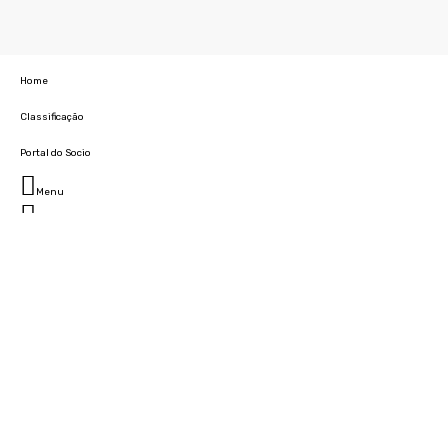
Home
Classificação
Portal do Socio
Menu
Fechar
Home
Clube
História
Marcha
Sede
Instalações
Cidade Desportiva