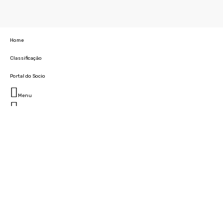
Home
Classificação
Portal do Socio
Menu
Fechar
Home
Clube
História
Marcha
Sede
Instalações
Cidade Desportiva