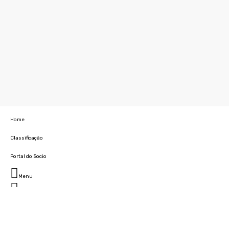
Home
Classificação
Portal do Socio
Menu
Fechar
Home
Clube