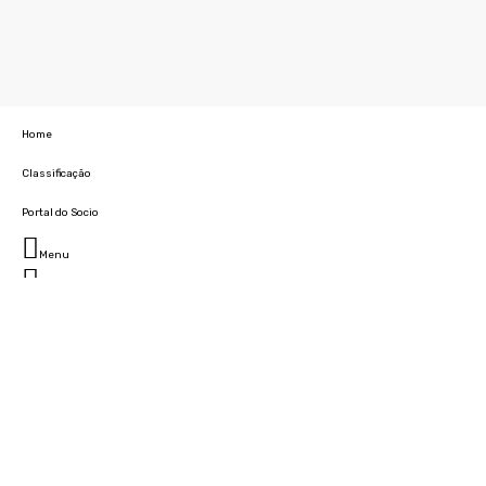
Home
Classificação
Portal do Socio
Menu
Fechar
Home
Clube
História
Marcha
Sede