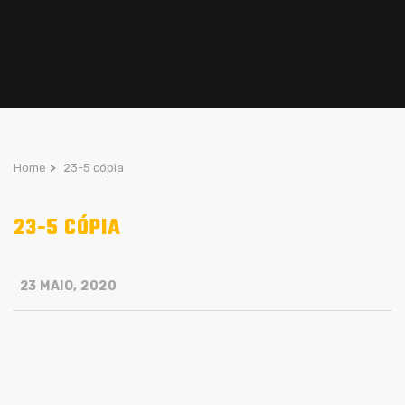
Home
>
23-5 cópia
23-5 CÓPIA
23 MAIO, 2020