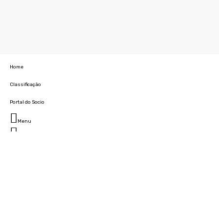
Home
Classificação
Portal do Socio
Menu
Fechar
Home
Clube
História
Marcha
Sede