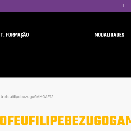
UT. FORMAÇÃO
MODALIDADES
trofeufilipebezugoGAMGAF12
OFEUFILIPEBEZUGOGA