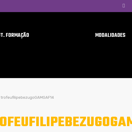
UT. FORMAÇÃO
MODALIDADES
trofeufilipebezugoGAMGAF14
OFEUFILIPEBEZUGOGA