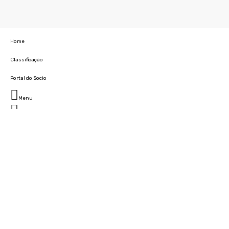
Home
Classificação
Portal do Socio
Menu
Fechar
Home
Clube
História
Marcha
Sede
Instalações
Cidade Desportiva