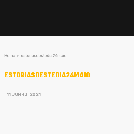
Home
>
estoriasdestedia24maio
ESTORIASDESTEDIA24MAIO
11 JUNHO, 2021