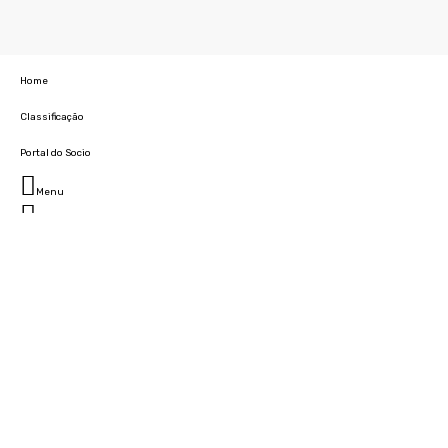
Home
Classificação
Portal do Socio
Menu
Fechar
Home
Clube
História
Marcha
Sede
Instalações
Cidade Desportiva