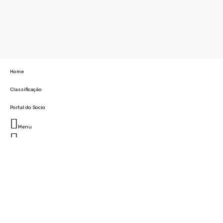
Home
Classificação
Portal do Socio
Menu
Fechar
Home
Clube
História
Marcha
Sede