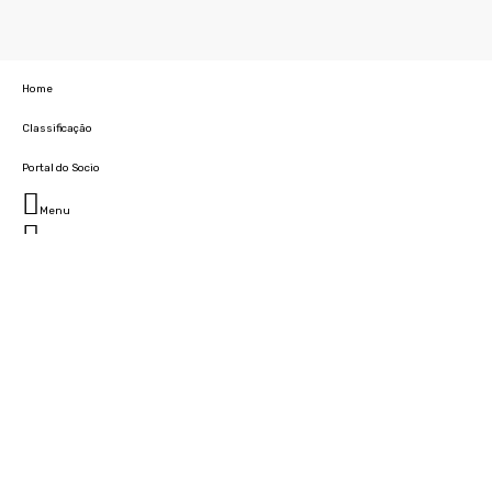
Home
Classificação
Portal do Socio
Menu
Fechar
Home
Clube
História
Marcha
Sede
Instalações
Cidade Desportiva