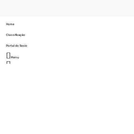
Home
Classificação
Portal do Socio
Menu
Fechar
Home
Clube
História
Marcha
Sede
Instalações
Cidade Desportiva