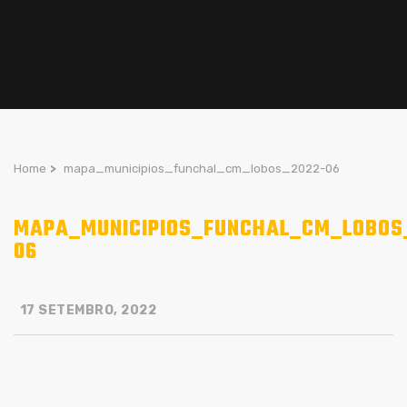
Home
>
mapa_municipios_funchal_cm_lobos_2022-06
MAPA_MUNICIPIOS_FUNCHAL_CM_LOBOS
06
17 SETEMBRO, 2022