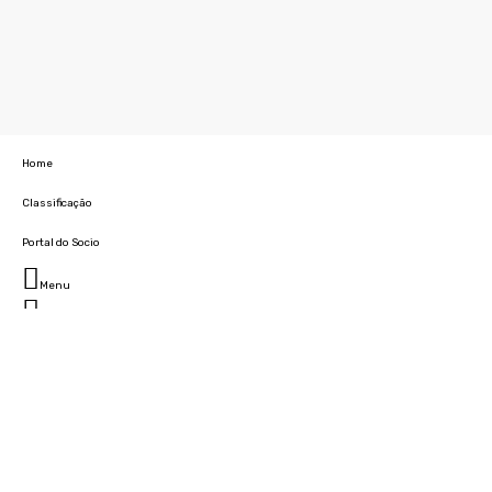
Home
Classificação
Portal do Socio
Menu
Fechar
Home
Clube
História
Marcha